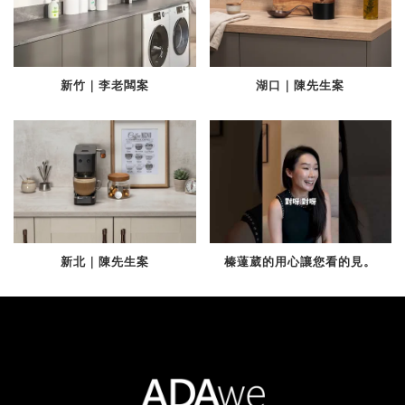
新竹｜李老闆案
湖口｜陳先生案
新北｜陳先生案
榛薘葳的用心讓您看的見。