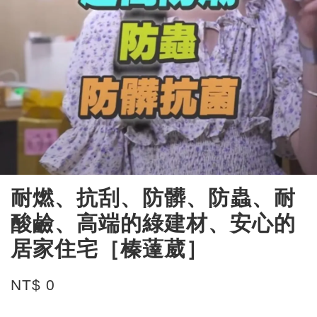
耐燃、抗刮、防髒、防蟲、耐
酸鹼、高端的綠建材、安心的
居家住宅［榛薘葳］
NT$ 0