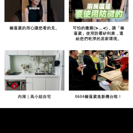
榛薘葳的用心讓您看的見。
可怕的黴菌(⋟﹏⋞)，讓「榛
薘葳」使用防霉矽利康，還
給您們乾淨的居家環境。
內湖｜高小姐自宅
0604榛薘葳進新機台啦！