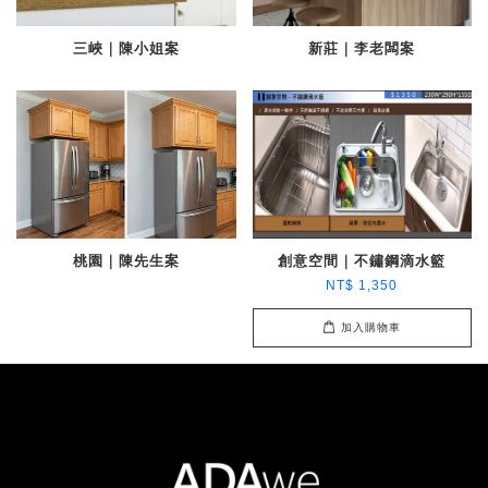
三峽｜陳小姐案
新莊｜李老闆案
桃園｜陳先生案
創意空間｜不鏽鋼滴水籃
NT$ 1,350
加入購物車