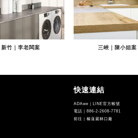
新竹｜李老闆案
三峽｜陳小姐案
快速連結
ADAwe｜LINE官方帳號
電話｜886-2-2608-7781
前往｜榛薘葳林口廠