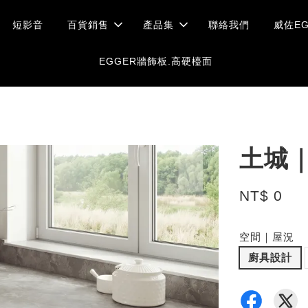
短影音
百貨銷售
產品集
聯絡我們
威佐EG
EGGER牆飾板.高硬檯面
土城
NT$ 0
空間｜屋況
廚具設計