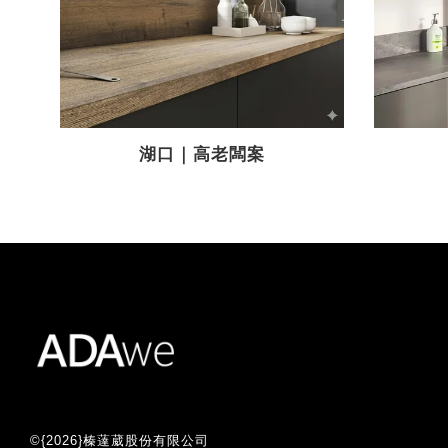
湖口｜高老闆案
©{2026}榛薘葳股份有限公司