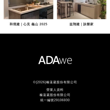
和境建｜心見 龜山 2025
益翔建｜詠樂家
©{2026}榛薘葳股份有限公司
營業人資料
榛薘葳股份有限公司
統一編號29106930