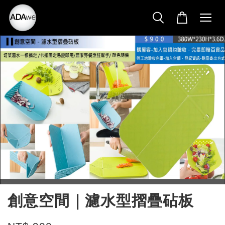
創意空間｜濾水型摺疊砧板