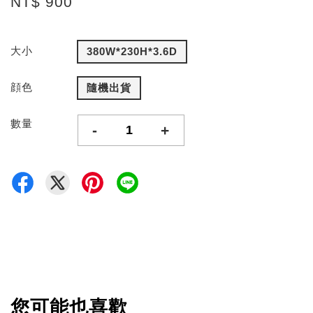
NT$ 900
大小
380W*230H*3.6D
顔色
隨機出貨
數量
-
+
您可能也喜歡