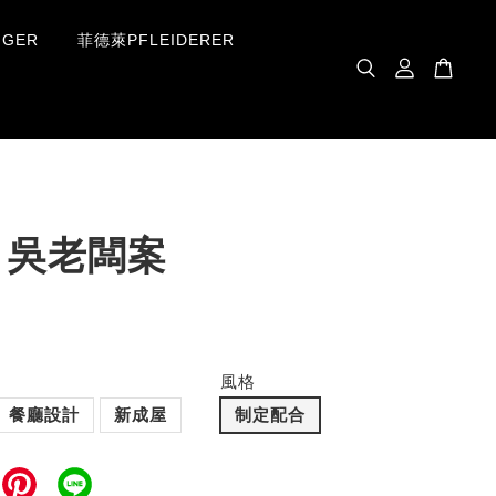
GER
菲德萊PFLEIDERER
｜吳老闆案
風格
餐廳設計
新成屋
制定配合