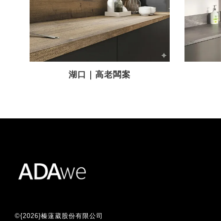
湖口｜高老闆案
©{2026}榛薘葳股份有限公司