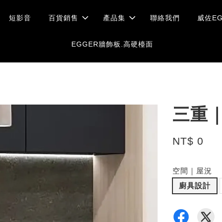
短影音
百貨銷售
產品集
聯絡我們
威佐EG
EGGER牆飾板.高硬檯面
三重
NT$ 0
空間｜屋況
廚具設計