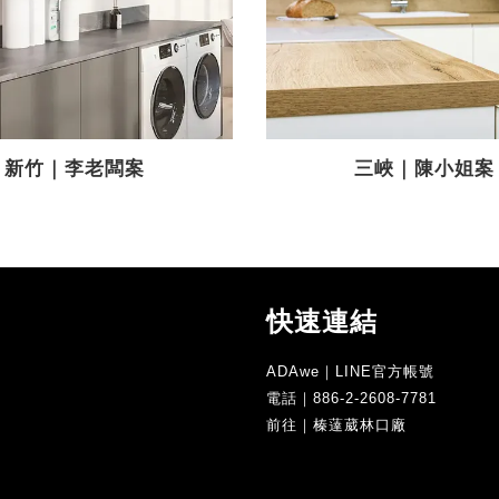
新竹｜李老闆案
三峽｜陳小姐案
快速連結
ADAwe｜LINE官方帳號
電話｜886-2-2608-7781
前往｜榛薘葳林口廠