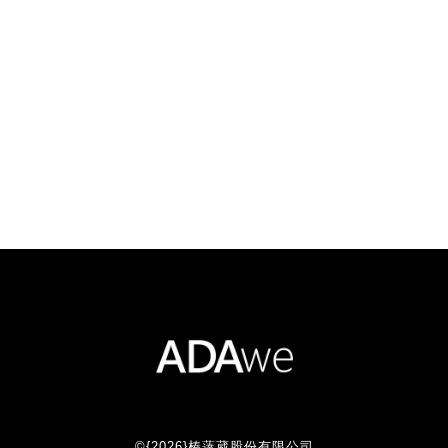
©{2026}榛薘葳股份有限公司