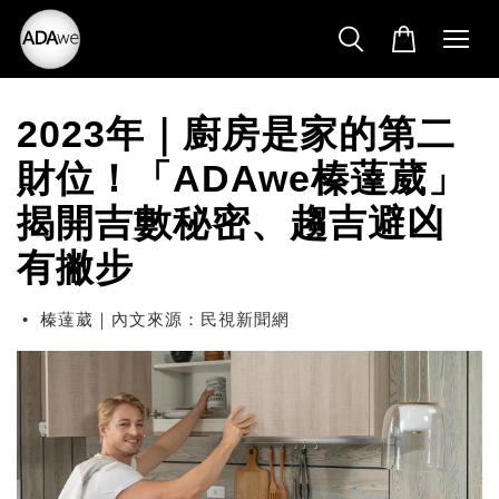
2023年｜廚房是家的第二
財位！「ADAwe榛薘葳」
揭開吉數秘密、趨吉避凶
有撇步
•
榛薘葳｜內文來源：民視新聞網