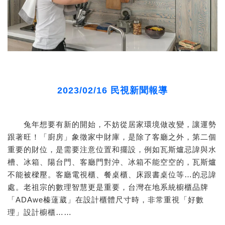
2023/02/16 民視新聞報導
兔年想要有新的開始，不妨從居家環境做改變，讓運勢
跟著旺！「廚房」象徵家中財庫，是除了客廳之外，第二個
重要的財位，是需要注意位置和擺設，例如瓦斯爐忌諱與水
槽、冰箱、陽台門、客廳門對沖、冰箱不能空空的，瓦斯爐
不能被樑壓。客廳電視櫃、餐桌櫃、床跟書桌位等…的忌諱
處。老祖宗的數理智慧更是重要，台灣在地系統櫥櫃品牌
「ADAwe榛薘葳」在設計櫃體尺寸時，非常重視「好數
理」設計櫥櫃……