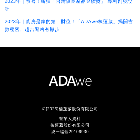
2023年｜恭喜！斬獲「台灣優良產品金鑽獎」 專利創發設
計
2023年｜廚房是家的第二財位！「ADAwe榛薘葳」揭開吉
數秘密、趨吉避凶有撇步
©{2026}榛薘葳股份有限公司
營業人資料
榛薘葳股份有限公司
統一編號29106930